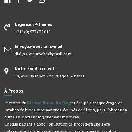
Urgence 24 heures
+212 (0) 537 675 019
Envoyez-nous un e-mail
dialysebnourochd@gmail.com
Notre Emplacement
18, Avenue Ibnou Rochd Agdal – Rabat
À Propos
le centre du
Dialyse Ibnou Rochd
est équipé à chaque étage, de
lavabos de blocs automatiques, équipés de filtres, pour l’obtention
d’une eau bactériologiquement maitrisée.
Chaque patient a donc l’obligation de procéderà une 1 ère
détersion au lavabo aseptique avec un savon spécial, avant la