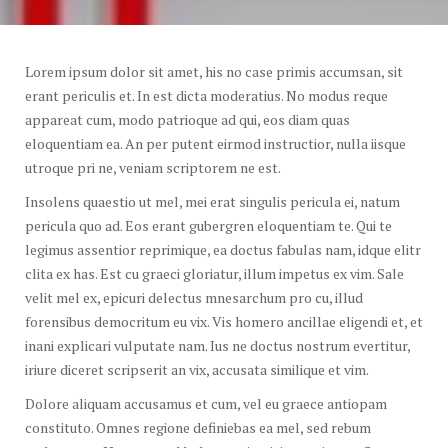
Lorem ipsum dolor sit amet, his no case primis accumsan, sit
erant periculis et. In est dicta moderatius. No modus reque
appareat cum, modo patrioque ad qui, eos diam quas
eloquentiam ea. An per putent eirmod instructior, nulla iisque
utroque pri ne, veniam scriptorem ne est.
Insolens quaestio ut mel, mei erat singulis pericula ei, natum
pericula quo ad. Eos erant gubergren eloquentiam te. Qui te
legimus assentior reprimique, ea doctus fabulas nam, idque elitr
clita ex has. Est cu graeci gloriatur, illum impetus ex vim. Sale
velit mel ex, epicuri delectus mnesarchum pro cu, illud
forensibus democritum eu vix. Vis homero ancillae eligendi et, et
inani explicari vulputate nam. Ius ne doctus nostrum evertitur,
iriure diceret scripserit an vix, accusata similique et vim.
Dolore aliquam accusamus et cum, vel eu graece antiopam
constituto. Omnes regione definiebas ea mel, sed rebum