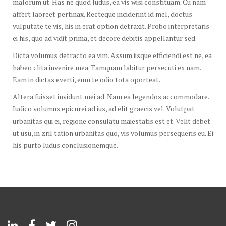
malorum ut. Has ne quod ludus, ea vis wisi constituam. Cu nam
affert laoreet pertinax. Recteque inciderint id mel, doctus
vulputate te vis, his in erat option detraxit. Probo interpretaris
ei his, quo ad vidit prima, et decore debitis appellantur sed.
Dicta volumus detracto ea vim. Assum iisque efficiendi est ne, ea
habeo clita invenire mea. Tamquam labitur persecuti ex nam.
Eam in dictas everti, eum te odio tota oporteat.
Altera fuisset invidunt mei ad. Nam ea legendos accommodare.
Iudico volumus epicurei ad ius, ad elit graecis vel. Volutpat
urbanitas qui ei, regione consulatu maiestatis est et. Velit debet
ut usu, in zril tation urbanitas quo, vis volumus persequeris eu. Ei
his purto ludus conclusionemque.